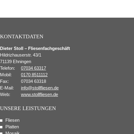
KONTAKTDATEN
Dieter Stoll – Fliesenfachgeschäft
Hildrizhauserstr. 43/1
71139 Ehningen
Telefon:
07034 63317
Mobil:
0170 8511112
Fax:
07034 63318
E-Mail:
info@stollfliesen.de
Web:
www.stollfliesen.de
UNSERE LEISTUNGEN
Fliesen
Platten
Mosaik